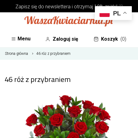
Zapisz się do
newslettera
i otrzymaj 10% zniżki! ♡
PL
Menu
Zaloguj się
Koszyk
(0)
Strona główna
46 róż z przybraniem
46 róż z przybraniem