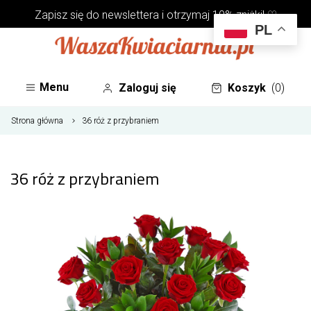
Zapisz się do
newslettera
i otrzymaj 10% zniżki! ♡
PL
Menu
Zaloguj się
Koszyk
(0)
Strona główna
36 róż z przybraniem
36 róż z przybraniem