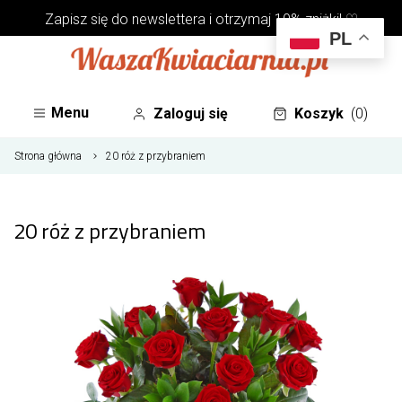
Zapisz się do
newslettera
i otrzymaj 10% zniżki! ♡
PL
Menu
Zaloguj się
Koszyk
(0)
Strona główna
20 róż z przybraniem
20 róż z przybraniem